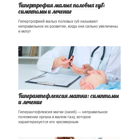
Гипертрофия малых половых губ:
симптомы и лечение
Гипертрофией малых половых губ называют
неправильное их развитие, когда они сильно увеличены
и могут
Гиперантефлексия матки: симптомы
и лечение
Гиперантефлексия матки (загиб) — неправильное
положение органа в малом тазу, которое
характеризуется его чрезмерным