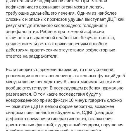
дыхательной и эндокринной систем. При тяжелой
асфиксии часто возникают отеки мозга и легких,
требующие дальнейшего лечения. Одним из наиболее
сложных и опасных прогнозов удушья выступает ДЦП как
результат длительного кислородного голодания и
энцефалопатии. Ребенок при тяжелой асфиксии
отличается выраженной слабостью, безучастностью,
нечувствительностью к прикосновениям и любым
действиям, практическим отсутствием рефлекторных
ответов на раздражители.
Если говорить о времени асфиксии, то при успешной
реанимации и восстановлении дыхательных функций до 5
минуты жизни, последствия бывают минимальными или
вообще отсутствуют. В последующем ребенок нормально
развивается. О том какие последствия будут у
новорожденного при асфиксии 10 минут, говорить сложно
— развитие ДЦП в легкой форме вероятно, возможен
синдром повышенной возбудимости, СДВГ (синдром
дефицита внимания и гиперактивности), осложнения
двигательных функций, судорожный синдром, нарушения
в работе сердечно-сосудистой, дыхательной и