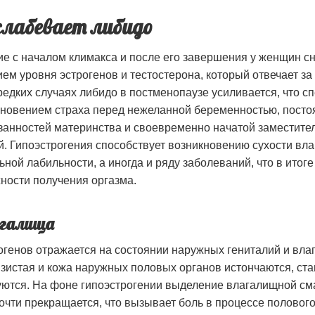
слабевает либидо
е с началом климакса и после его завершения у женщин сн
ием уровня эстрогенов и тестостерона, который отвечает за
редких случаях либидо в постменопаузе усиливается, что с
новением страха перед нежеланной беременностью, постоя
анностей материнства и своевременно начатой заместите
. Гипоэстрогения способствует возникновению сухости вл
ной лабильности, а иногда и ряду заболеваний, что в итоге
ности получения оргазма.
агалища
огенов отражается на состоянии наружных гениталий и вла
зистая и кожа наружных половых органов истончаются, ст
уются. На фоне гипоэстрогении выделение влагалищной см
очти прекращается, что вызывает боль в процессе полового