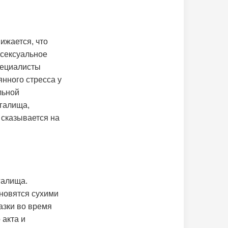
ижается, что
 сексуальное
пециалисты
нного стресса у
льной
агалища,
 сказывается на
галища.
ановятся сухими
азки во время
 акта и