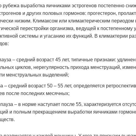
о рубежа выработка яичниками эстрогенов постепенно сниж
строгенов и других половых гормонов: прогестерон, пролакт
ически низким. Климаксом или климактерическим периодом
гической перестройки организма, ведущей к постепенному
ктивной системы и угасанию их функций. В климактерии ра
дов:
ауза – средний возраст 45 лет, типичные признаки: удлине
льных циклов, нерегулярность прихода менструаций, изме
ти менструальных выделений;
а – средний возраст 50 – 55 лет, определяется ретроспект
ев после последних месячных;
пауза – в норме наступает после 55, характеризуется отсут
ций и полным прекращением выработки яичниками гормоно
ществ.
а различается у каждой женщины. У кого-то признаки выра