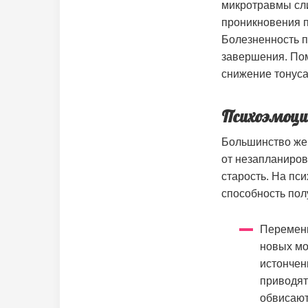
микротравмы сли
проникновения п
Болезненность п
завершения. Пом
снижение тонуса
Психоэмоци
Большинство же
от незапланиров
старость. На пс
способность пол
Перемены
новых мо
истончен
приводят
обвисают