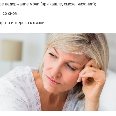
ое недержание мочи (при кашле, смехе, чихании);
 со сном;
трата интереса к жизни.