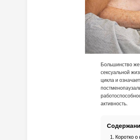
Большинство жен
сексуальной жиз
цикла и означае
постменопаузал
работоспособнос
активность.
Содержани
Коротко о