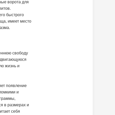
ные ворота для
питов.
его быстрого
ща, имеет место
азма.
еннюю свободу
надвигающуюся
ую жизнь и
яет появление
 ломкими и
ограммы,
я в размерах и
итает себя