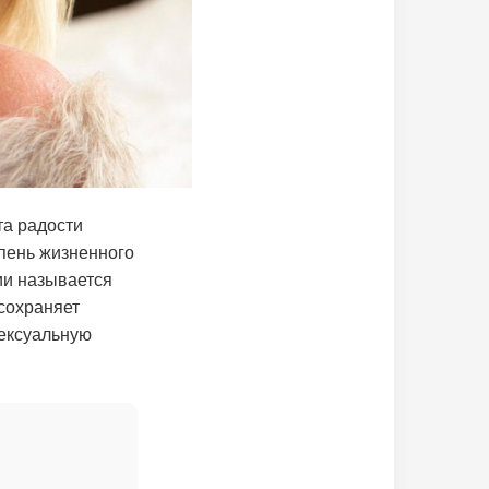
та радости
пень жизненного
ии называется
сохраняет
сексуальную