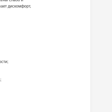
вает дискомфорт,
ости;
;