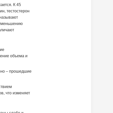
ается. К 45
ин, тестостерон
 называют
 уменьшению
зличают
ние
нение объема и
ивно – прошедшие
ствием
в, что изменяет
жены слабо и