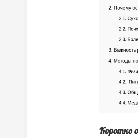
Почему ос
Сухо
Псих
Боле
Важность 
Методы по
Физи
Пит
Общи
Меди
Коротко 