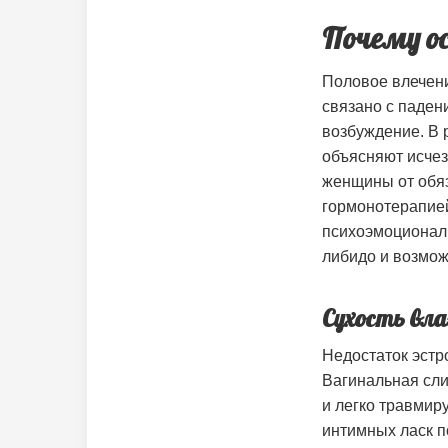
Почему о
Половое влечени
связано с паден
возбуждение. В 
объясняют исчез
женщины от обяз
гормонотерапией
психоэмоциональ
либидо и возмож
Сухость вл
Недостаток эстр
Вагинальная сли
и легко травмир
интимных ласк п