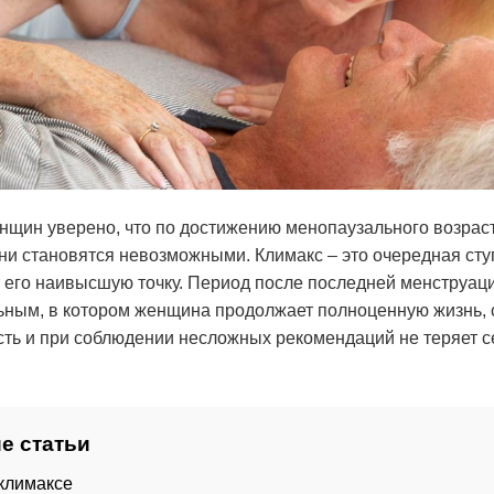
щин уверено, что по достижению менопаузального возрас
ни становятся невозможными. Климакс – это очередная сту
т его наивысшую точку. Период после последней менструац
ьным, в котором женщина продолжает полноценную жизнь, 
ть и при соблюдении несложных рекомендаций не теряет 
е статьи
 климаксе