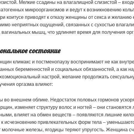
зистой. Мелкие ссадины на влагалищной слизистой – вход
атогенных микроорганизмов и ведут к возникновению коль
ри коитусе приводят к отказу женщины от секса и желанию 
имо неприятных ощущений, связанных с сухостью влагали
 вагинальных мышц, что удлиняет время для получения орг
ональное состояние
нщин климакс и постменопаузу воспринимают не как внутр
анных беременностей и социальных обязанностей, а как 
ихоэмоциональный настрой, желание продолжать сексуальн
учения оргазма влияют:
 во внешнем облике. Недостаток половых гормонов ускор
рщин, изменяет структуру волос и ногтей – они становятся
ными, влияет на обмен веществ – появляются лишние кил
 к исчезновению привлекательных форм тела – уменьшаютс
 молочные железы, ягодицы теряют упругость. Женщина сч