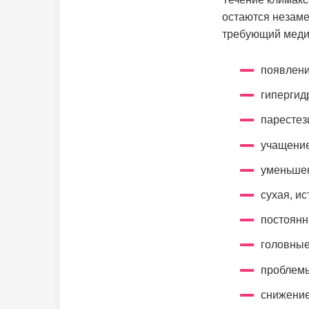
остаются незаме
требующий меди
появлени
гипергид
парестез
учащение
уменьшен
сухая, и
постоянн
головные
проблемы
снижение