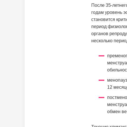
После 35-летнег
годам уровень э
становится крит
период физиоло
органов репроду
несколько перио
пременоп
менструа
обильнос
менопауз
12 месяц
постмено
менструа
обмен ве
Течение климакс