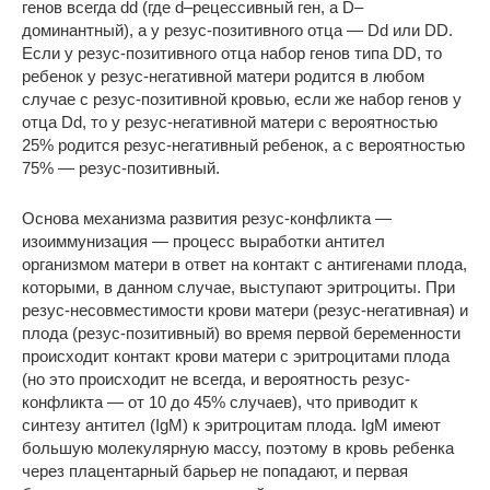
генов всегда dd (где d–рецессивный ген, а D–
доминантный), а у резус-позитивного отца — Dd или DD.
Если у резус-позитивного отца набор генов типа DD, то
ребенок у резус-негативной матери родится в любом
случае с резус-позитивной кровью, если же набор генов у
отца Dd, то у резус-негативной матери с вероятностью
25% родится резус-негативный ребенок, а с вероятностью
75% — резус-позитивный.
Основа механизма развития резус-конфликта —
изоиммунизация — процесс выработки антител
организмом матери в ответ на контакт с антигенами плода,
которыми, в данном случае, выступают эритроциты. При
резус-несовместимости крови матери (резус-негативная) и
плода (резус-позитивный) во время первой беременности
происходит контакт крови матери с эритроцитами плода
(но это происходит не всегда, и вероятность резус-
конфликта — от 10 до 45% случаев), что приводит к
синтезу антител (IgM) к эритроцитам плода. IgM имеют
большую молекулярную массу, поэтому в кровь ребенка
через плацентарный барьер не попадают, и первая