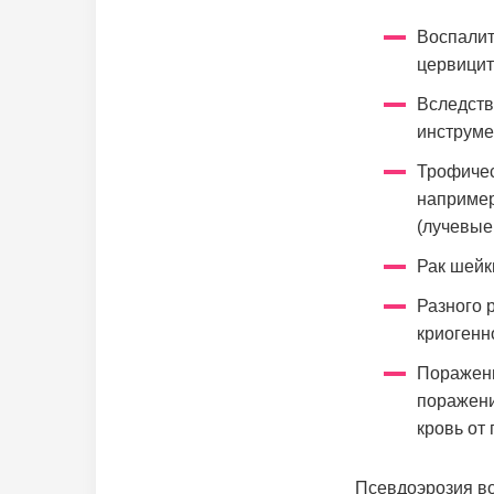
Воспалит
цервицит
Вследств
инструме
Трофичес
например
(лучевые
Рак шейк
Разного 
криогенн
Поражени
поражени
кровь от
Псевдоэрозия во