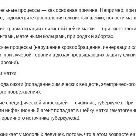
ельные процессы — как основная причина. Например, при 
е, эндометрите (воспаления слизистых шейки, полости матк
ие травматизации слизистой шейки матки — при гинеколог
нтами, маточными кольцами, при родах и абортах.
кие процессы (нарушение кровообращения, иннервации сл
, при лучевой терапии в дозах превышающих защиту слизи
 эрозии).
и матки.
рода ожоги (попадание химических веществ, электрического,
ого повреждения).
е специфической инфекцией — сифилис, туберкулез. При 
и инфекционный агент попадает в шейку матки гематогенн
 первичного источника туберкулеза).
зникает у молодых девушек, потому, что в этом возрасте е