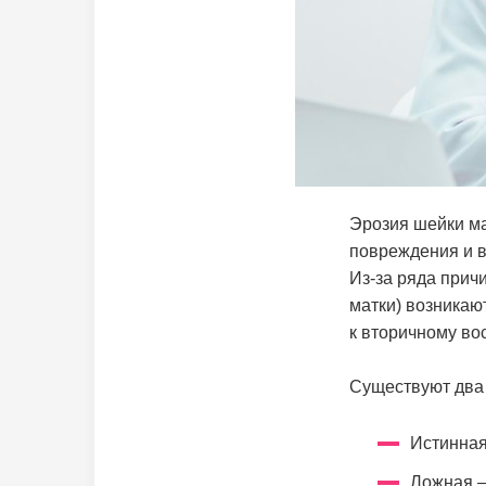
Эрозия шейки ма
повреждения и в
Из-за ряда прич
матки) возникаю
к вторичному во
Существуют два 
Истинная
Ложная —