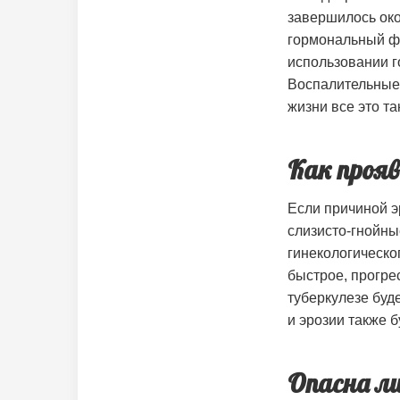
завершилось око
гормональный фо
использовании г
Воспалительные 
жизни все это т
Как проя
Если причиной э
слизисто-гнойны
гинекологическо
быстрое, прогре
туберкулезе буд
и эрозии также б
Опасна л