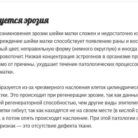
уется эрозия
зникновения эрозии шейки матки сложен и недостаточно и
реждение шейки матки способствует появлению раны и во
ный цвет, неправильную форму (немного округлую) и иногда
ровоточит. Низкая концентрация эстрогенов в организме п
имо от причины, ухудшает течение патологических процессо
матки.
разуется из-за чрезмерного наслоения клеток цилиндрическ
тки. Это происходит при регенерации эрозии, так как данны
й регенераторной способностью, чем другие виды эпители
етки гибнут, так как находятся не на своем месте (в кислой 
 а потом опять происходит наслоение. При этой патологии
ризнак — это отсутствие дефекта ткани.