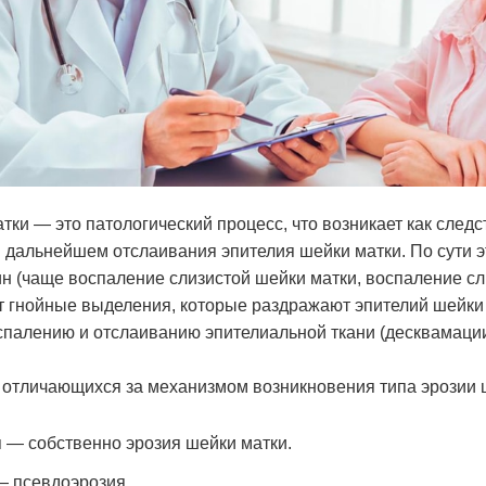
тки — это патологический процесс, что возникает как следс
 дальнейшем отслаивания эпителия шейки матки. По сути э
ин (чаще воспаление слизистой шейки матки, воспаление сл
т гнойные выделения, которые раздражают эпителий шейки 
спалению и отслаиванию эпителиальной ткани (десквамации
отличающихся за механизмом возникновения типа эрозии 
 — собственно эрозия шейки матки.
 псевдоэрозия.