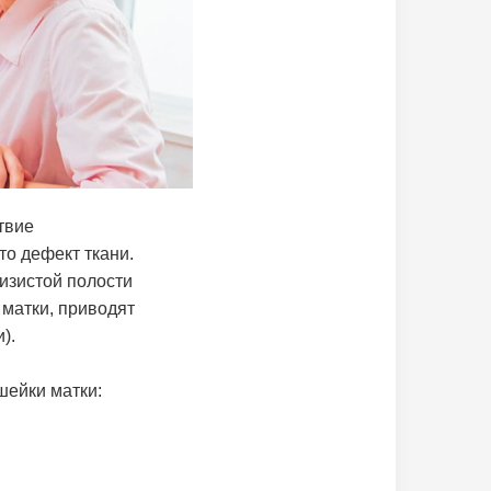
твие
то дефект ткани.
изистой полости
матки, приводят
).
шейки матки: