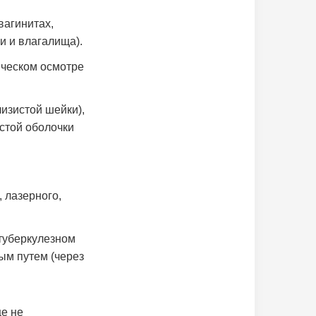
вагинитах,
и и влагалища).
ическом осмотре
изистой шейки),
стой оболочки
 лазерного,
туберкулезном
ым путем (через
ще не