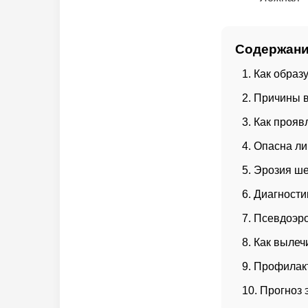
Содержани
Как образ
Причины в
Как прояв
Опасна ли
Эрозия ше
Диагности
Псевдоэр
Как вылеч
Профилакт
Прогноз 