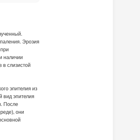
зученный.
спаления. Эрозия
 при
ри наличии
в в слизистой
ого эпителия из
й вид эпителия
я. После
среде), они
 основной