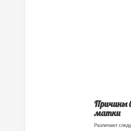
Причины в
матки
Различают след