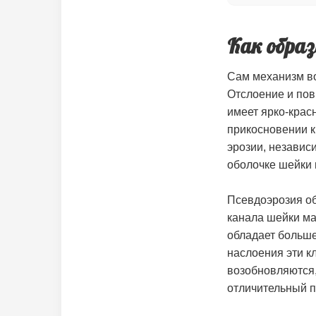
Как образ
Сам механизм во
Отслоение и пов
имеет ярко-крас
прикосновении к
эрозии, независ
оболочке шейки 
Псевдоэрозия об
канала шейки ма
обладает больше
наслоения эти кл
возобновляются,
отличительный п