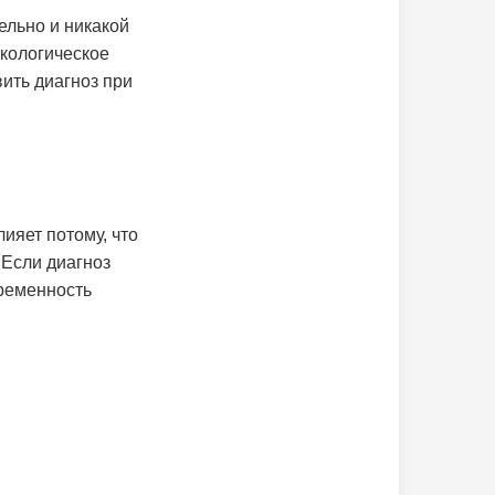
ельно и никакой
нкологическое
ить диагноз при
ияет потому, что
 Если диагноз
еременность