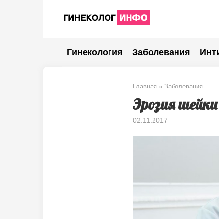
Перейти
к
контенту
Гинекология
Заболевания
Инт
Главная
»
Заболевания
Эрозия шейк
02.11.2017