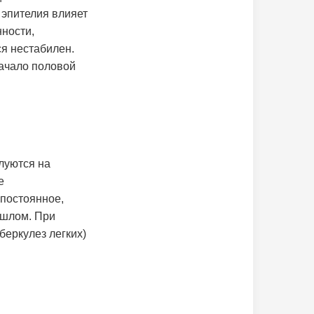
 эпителия влияет
ности,
я нестабилен.
начало половой
луются на
е
 постоянное,
ошлом. При
беркулез легких)