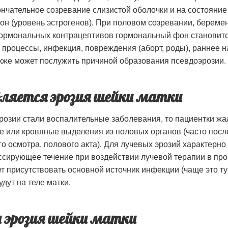
нчательное созревание слизистой оболочки и на состояние
н (уровень эстрогенов). При половом созревании, беремен
ормональных контрацептивов гормональный фон становитс
процессы, инфекция, повреждения (аборт, роды), раннее 
акже может послужить причиной образования псевдоэрозии.
вляется эрозия шейки матки
розии стали воспалительные заболевания, то пациентки жа
е или кровяные выделения из половых органов (часто посл
го осмотра, полового акта). Для лучевых эрозий характерно
ссирующее течение при воздействии лучевой терапии в пр
ет присутствовать основной источник инфекции (чаще это ту
удут на теле матки.
и эрозия шейки матки