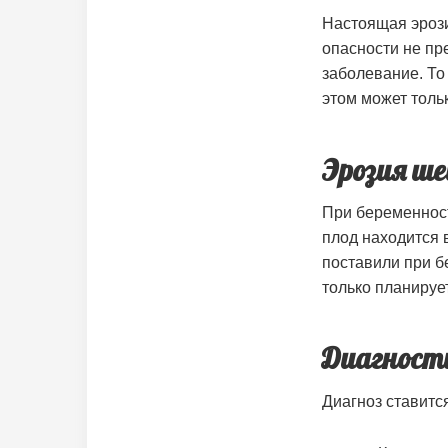
Настоящая эрози
опасности не пр
заболевание. То
этом может тольк
Эрозия ш
При беременност
плод находится в
поставили при б
только планируе
Диагност
Диагноз ставитс