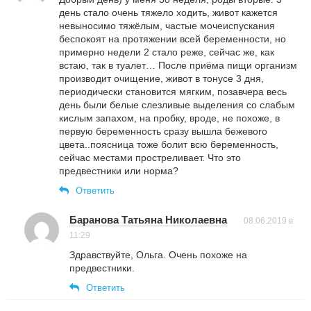
день стало очень тяжело ходить, живот кажется
невыносимо тяжёлым, частые мочеиспускания
беспокоят на протяжении всей беременности, но
примерно недели 2 стало реже, сейчас же, как
встаю, так в туалет… После приёма пищи организм
производит очищение, живот в тонусе 3 дня,
периодически становится мягким, позавчера весь
день были белые слезливые выделения со слабым
кислым запахом, на пробку, вроде, не похоже, в
первую беременность сразу вышла бежевого
цвета..поясница тоже болит всю беременность,
сейчас местами простреливает. Что это
предвестники или норма?
Ответить
Баранова Татьяна Николаевна
08.06.2019 в
11:29
Здравствуйте, Ольга. Очень похоже на
предвестники.
Ответить