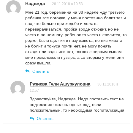
Надежда
28.11.2018 в 10:53
Мне 21 год, беременна на 38 неделе жду третьего
ребенка все погодки, у меня постоянно болит таз и
пах, что больно при ходьбе и лежать
переварачиваться, пробка вроде отходит, но не
часто и по немногу, ребенок то часто шевелится, то
редко, были щелчки в низу живота, но низ живота
не болит и тонуса почти нет, не могу понять
отходят ли воды или нет, так как с первым сыном
мне прокалывали пузырь, а со вторым у меня они
сразу вышли.
Ответить
Рузиева Гули Ашуркуловна
30.11.2018 в
12:57
Здравствуйте, Надежда. Надо поставить тест на
подтекание околоплодных вод, если
положительный, то необходима госпитализация.
Ответить