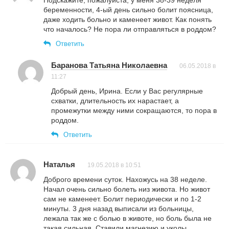
Подскажите, пожалуйста, у меня 38-39 неделя
беременности, 4-ый день сильно болит поясница,
даже ходить больно и каменеет живот. Как понять
что началось? Не пора ли отправляться в роддом?
Ответить
Баранова Татьяна Николаевна
06.05.2018 в
11:27
Добрый день, Ирина. Если у Вас регулярные
схватки, длительность их нарастает, а
промежутки между ними сокращаются, то пора в
роддом.
Ответить
Наталья
19.05.2018 в 10:51
Доброго времени суток. Нахожусь на 38 неделе.
Начал очень сильно болеть низ живота. Но живот
сам не каменеет. Болит периодически и по 1-2
минуты. 3 дня назад выписали из больницы,
лежала так же с болью в животе, но боль была не
такая сильная. Ставили магнезию и уколы