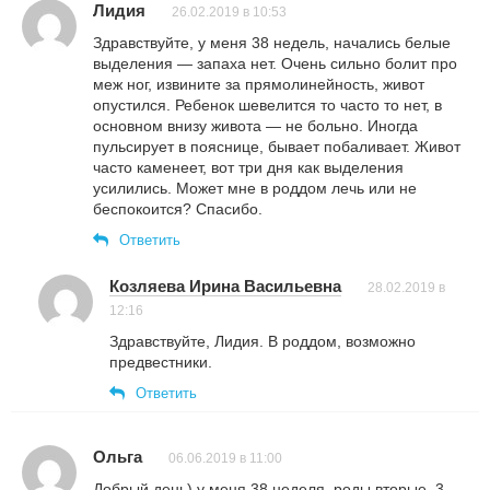
Лидия
26.02.2019 в 10:53
Здравствуйте, у меня 38 недель, начались белые
выделения — запаха нет. Очень сильно болит про
меж ног, извините за прямолинейность, живот
опустился. Ребенок шевелится то часто то нет, в
основном внизу живота — не больно. Иногда
пульсирует в пояснице, бывает побаливает. Живот
часто каменеет, вот три дня как выделения
усилились. Может мне в роддом лечь или не
беспокоится? Спасибо.
Ответить
Козляева Ирина Васильевна
28.02.2019 в
12:16
Здравствуйте, Лидия. В роддом, возможно
предвестники.
Ответить
Ольга
06.06.2019 в 11:00
Добрый день) у меня 38 неделя, роды вторые. 3