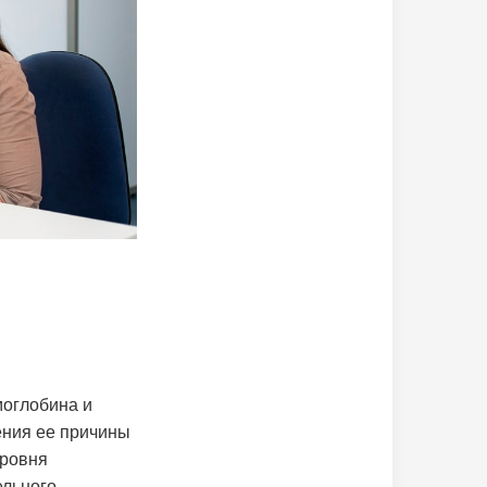
моглобина и
ения ее причины
уровня
ельного