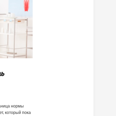
ть
раница нормы
т, который пока