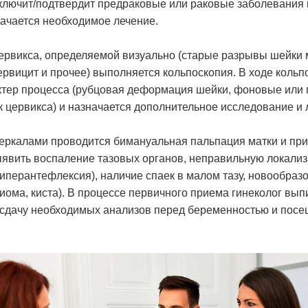
ключит/подтвердит предраковые или раковые заболевания 
ачается необходимое лечение.
ервикса, определяемой визуально (старые разрывы шейки 
ервицит и прочее) выполняется кольпоскопия. В ходе кольп
ктер процесса (рубцовая деформация шейки, фоновые или
к цервикса) и назначается дополнительное исследование и 
еркалами проводится бимануальная пальпация матки и при
явить воспаление тазовых органов, неправильную локали
гиперантефлексия), наличие спаек в малом тазу, новообраз
иома, киста). В процессе первичного приема гинеколог вы
сдачу необходимых анализов перед беременностью и посе