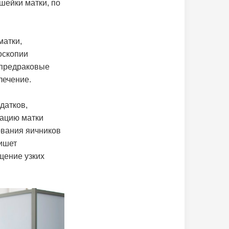
шейки матки, по
матки,
оскопии
 предраковые
лечение.
датков,
зацию матки
ования яичников
пишет
щение узких