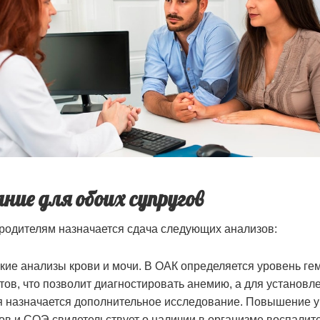
ние для обоих супругов
родителям назначается сдача следующих анализов:
кие анализы крови и мочи. В ОАК определяется уровень ге
тов, что позволит диагностировать анемию, а для установл
я назначается дополнительное исследование. Повышение 
ов и СОЭ свидетельствует о наличии в организме воспалит