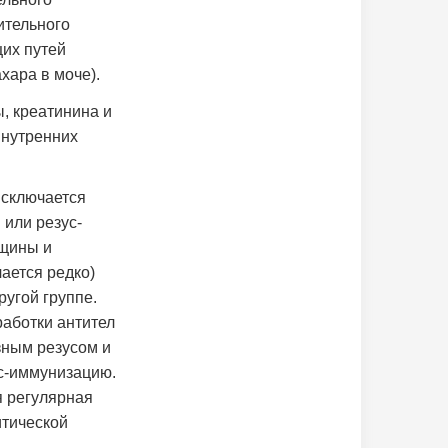
ительного
их путей
хара в моче).
, креатинина и
внутренних
исключается
 или резус-
нщины и
ается редко)
угой группе.
аботки антител
зным резусом и
ус-иммунизацию.
я регулярная
итической