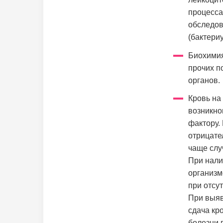
процесса
обследов
(бактери
Биохимия
прочих п
органов.
Кровь на
возникно
фактору.
отрицате
чаще слу
При нали
организм
при отсу
При выяв
сдача кр
болезни 