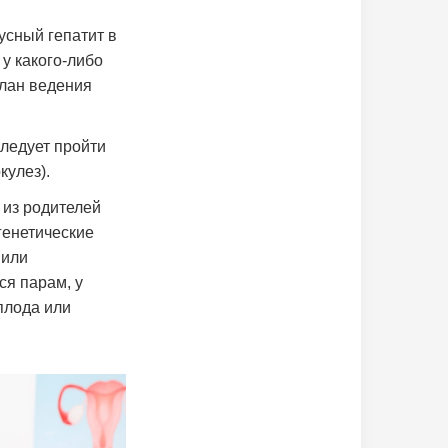
усный гепатит в
у какого-либо
план ведения
ледует пройти
кулез).
 из родителей
генетические
 или
ся парам, у
плода или