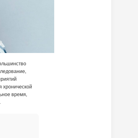
большинство
следование,
приятий
я хронической
ьное время,
.