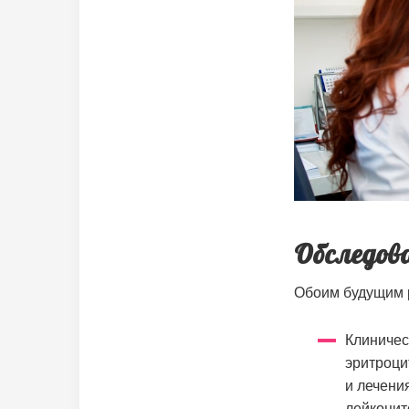
Обследова
Обоим будущим 
Клиничес
эритроци
и лечени
лейкоцит