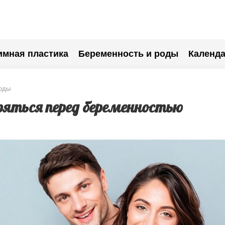
имная пластика
Беременность и роды
Календа
оды
ряться перед беременностью