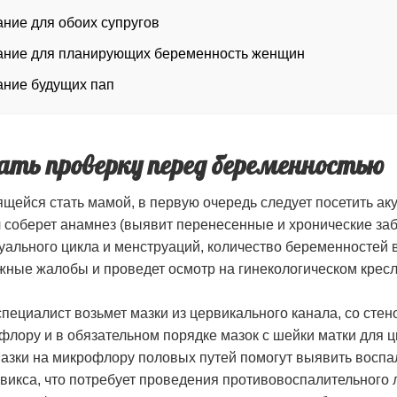
ние для обоих супругов
ание для планирующих беременность женщин
ние будущих пап
чать проверку перед беременностью
щейся стать мамой, в первую очередь следует посетить ак
ч соберет анамнез (выявит перенесенные и хронические за
уального цикла и менструаций, количество беременностей 
жные жалобы и проведет осмотр на гинекологическом кресл
специалист возьмет мазки из цервикального канала, со стен
флору и в обязательном порядке мазок с шейки матки для ц
азки на микрофлору половых путей помогут выявить восп
викса, что потребует проведения противовоспалительного 