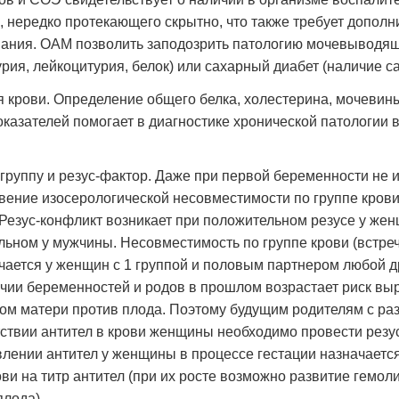
, нередко протекающего скрытно, что также требует дополн
ания. ОАМ позволить заподозрить патологию мочевыводящ
урия, лейкоцитурия, белок) или сахарный диабет (наличие са
 крови. Определение общего белка, холестерина, мочевины
оказателей помогает в диагностике хронической патологии 
 группу и резус-фактор. Даже при первой беременности не 
вение изосерологической несовместимости по группе крови
 Резус-конфликт возникает при положительном резусе у же
льном у мужчины. Несовместимость по группе крови (встреч
чается у женщин с 1 группой и половым партнером любой др
чии беременностей и родов в прошлом возрастает риск выр
ом матери против плода. Поэтому будущим родителям с ра
тствии антител в крови женщины необходимо провести рез
лении антител у женщины в процессе гестации назначаетс
ови на титр антител (при их росте возможно развитие гемол
плода).