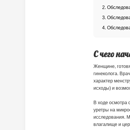
Обследова
Обследов
Обследова
С чего на
Женщине, готовя
гинеколога. Вра
характер менстр
исходы) и возмо
В ходе осмотра 
уретры на микро
исследования. М
влагалище и цер