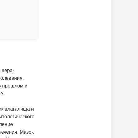
ушера-
болевания,
в прошлом и
е.
ок влагалища и
итологического
аление
лечения. Мазок