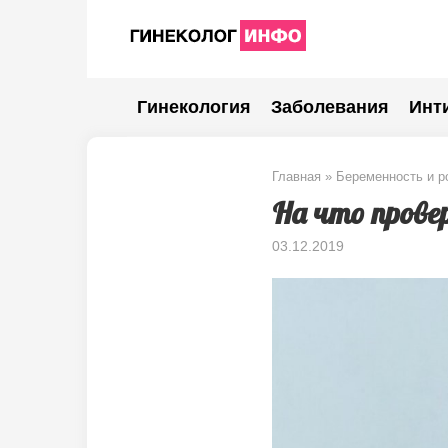
Перейти
к
контенту
Гинекология
Заболевания
Инт
Главная
»
Беременность и р
На что прове
03.12.2019