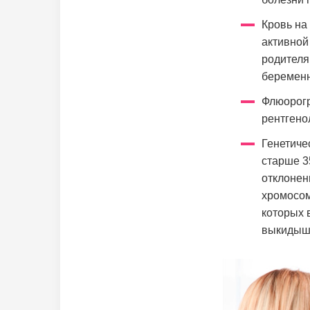
Кровь на
активной
родителя
беременн
Флюорогр
рентгено
Генетиче
старше 3
отклонен
хромосом
которых 
выкидыш