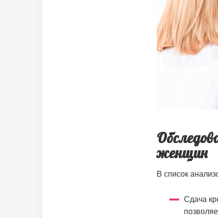
Обследов
женщин
В список анализ
Сдача кр
позволяе